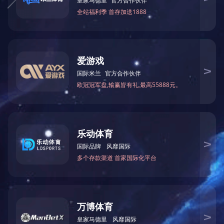
5、胸痹心痛证：主要表现为胸部闷
6、脾胃病：表现为胃部胀满不适、
特色疗法：
科室秉承国医大师石学敏
剂、国医大师石学敏院士创立的“醒脑开
刺络放血、穴位注射、现代康复运动治疗
友情链接：
MK体育·(国际)官方网站