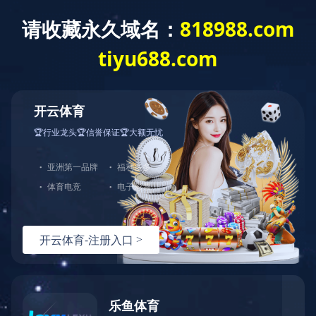
欢迎访问MK体育·(国际)官方网站官方网站
mksport
医院概况
新闻中心
医疗特
您现在的位置：mksport >> 医院文化
医院文化
1.
“MK体育·(国际)官方网站