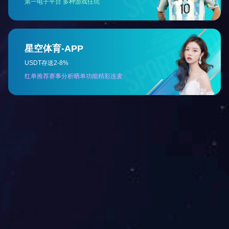
【阜新中医】中医清风 | 中药说廉——黄芪
“MK
【阜新中医】中医清风 | 中药说廉——甘草
院歌
院旗
院训
医院宗