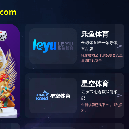
2026年8月06日 星期四
联系我们
健康教育
法治建设
服务指南