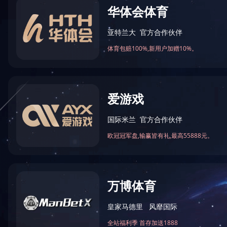
友情链接：
MK体育·(国际)官方网站
开云网页版登录入口
|
九游·官方网站
|
新利·体育(中国)官方网站
|
米兰体